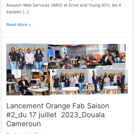
Amazon Web Services (AWS) et Ernst and Young (EY), les 4
équipes […]
Read More »
Lancement
Orange
Fab
Saison
#2_du
17
juillet
2023_Douala
Cameroun
Lancement Orange Fab Saison
#2_du 17 juillet 2023_Douala
Cameroun