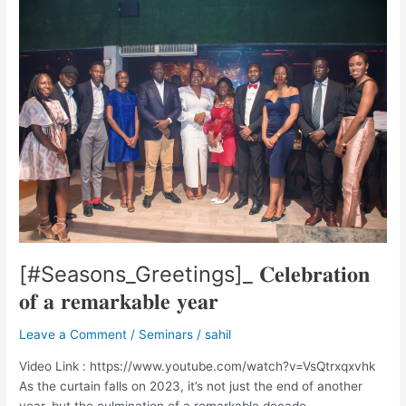
[#Seasons_Greetings]_
𝐂𝐞𝐥𝐞𝐛𝐫𝐚𝐭𝐢𝐨𝐧
𝐨𝐟
𝐚
𝐫𝐞𝐦𝐚𝐫𝐤𝐚𝐛𝐥𝐞
𝐲𝐞𝐚𝐫
[#Seasons_Greetings]_ 𝐂𝐞𝐥𝐞𝐛𝐫𝐚𝐭𝐢𝐨𝐧
𝐨𝐟 𝐚 𝐫𝐞𝐦𝐚𝐫𝐤𝐚𝐛𝐥𝐞 𝐲𝐞𝐚𝐫
Leave a Comment
/
Seminars
/
sahil
Video Link : https://www.youtube.com/watch?v=VsQtrxqxvhk
As the curtain falls on 2023, it’s not just the end of another
year, but the culmination of a remarkable decade