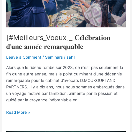
[#Meilleurs_Voeux]_ 𝐂𝐞́𝐥𝐞́𝐛𝐫𝐚𝐭𝐢𝐨𝐧
𝐝’𝐮𝐧𝐞 𝐚𝐧𝐧𝐞́𝐞 𝐫𝐞𝐦𝐚𝐫𝐪𝐮𝐚𝐛𝐥𝐞
Leave a Comment
/
Seminars
/
sahil
Alors que le rideau tombe sur 2023, ce n’est pas seulement la
fin d’une autre année, mais le point culminant d’une décennie
remarquable pour le cabinet d’avocats D.MOUKOURI AND
PARTNERS. Il y a dix ans, nous nous sommes embarqués dans
un voyage motivé par l’ambition, alimenté par la passion et
guidé par la croyance inébranlable en
Read More »