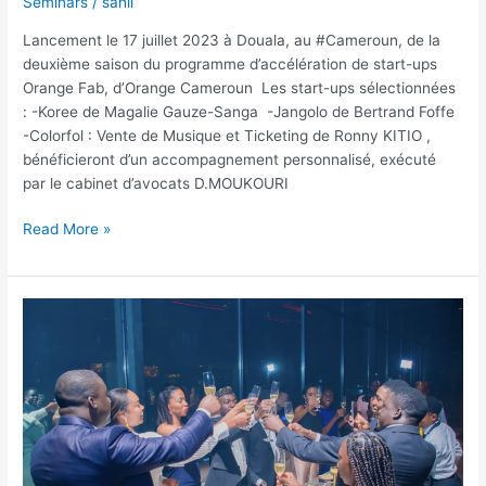
Seminars
/
sahil
Lancement le 17 juillet 2023 à Douala, au #Cameroun, de la
deuxième saison du programme d’accélération de start-ups
Orange Fab, d’Orange Cameroun Les start-ups sélectionnées
: -Koree de Magalie Gauze-Sanga -Jangolo de Bertrand Foffe
-Colorfol : Vente de Musique et Ticketing de Ronny KITIO ,
bénéficieront d’un accompagnement personnalisé, exécuté
par le cabinet d’avocats D.MOUKOURI
Read More »
[#Meilleurs_Voeux]_
𝐂𝐞́𝐥𝐞́𝐛𝐫𝐚𝐭𝐢𝐨𝐧
𝐝’𝐮𝐧𝐞
𝐚𝐧𝐧𝐞́𝐞
𝐫𝐞𝐦𝐚𝐫𝐪𝐮𝐚𝐛𝐥𝐞