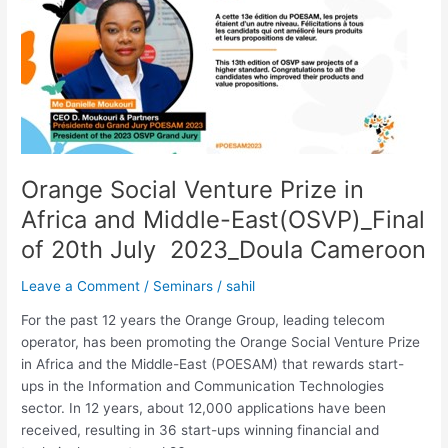
Venture
Prize
in
Africa
and
Middle-
East(OSVP)_Final
of
Orange Social Venture Prize in
20th
July
Africa and Middle-East(OSVP)_Final
2023_Doula
of 20th July 2023_Doula Cameroon
Cameroon
Leave a Comment
/
Seminars
/
sahil
For the past 12 years the Orange Group, leading telecom
operator, has been promoting the Orange Social Venture Prize
in Africa and the Middle-East (POESAM) that rewards start-
ups in the Information and Communication Technologies
sector. In 12 years, about 12,000 applications have been
received, resulting in 36 start-ups winning financial and