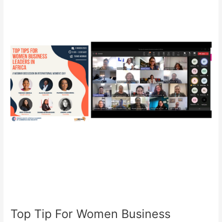
Top
Tip
For
Women
Business
Leaders
In
Africa_08
mars
2023
Top Tip For Women Business