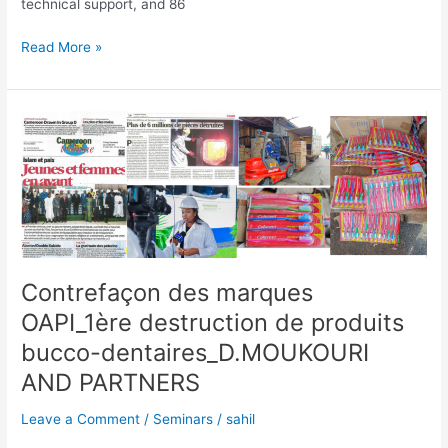
technical support, and 86
Read More »
Contrefaçon
des
marques
OAPI_1ère
destruction
de
produits
bucco-
Contrefaçon des marques
dentaires_D.MOUKOURI
OAPI_1ère destruction de produits
AND
PARTNERS
bucco-dentaires_D.MOUKOURI
AND PARTNERS
Leave a Comment
/
Seminars
/
sahil